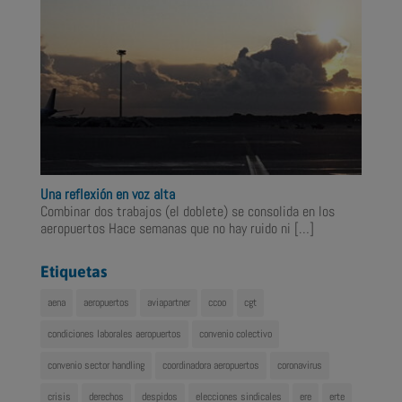
Una reflexión en voz alta
Combinar dos trabajos (el doblete) se consolida en los
aeropuertos Hace semanas que no hay ruido ni
[…]
Etiquetas
aena
aeropuertos
aviapartner
ccoo
cgt
condiciones laborales aeropuertos
convenio colectivo
convenio sector handling
coordinadora aeropuertos
coronavirus
crisis
derechos
despidos
elecciones sindicales
ere
erte