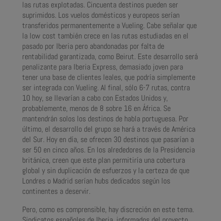
las rutas explotadas. Cincuenta destinos pueden ser
suprimidos. Los vuelos domésticos y europeos serían
transferidos permanentemente a Vueling. Cabe señalar que
la low cost también crece en las rutas estudiadas en el
pasado por Iberia pero abandonadas por falta de
rentabilidad garantizada, como Beirut. Este desarrollo será
penalizante para Iberia Express, demasiado joven para
tener una base de clientes leales, que podría simplemente
ser integrada con Vueling. Al final, sólo 6-7 rutas, contra
10 hoy, se llevarían a cabo con Estados Unidos y,
probablemente, menos de 8 sobre 16 en África. Se
mantendrán solos los destinos de habla portuguesa. Por
último, el desarrollo del grupo se hará a través de América
del Sur. Hoy en día, se ofrecen 30 destinos que pasarían a
ser 50 en cinco años. En los alrededores de la Presidencia
británica, creen que este plan permitiría una cobertura
global y sin duplicación de esfuerzos y la certeza de que
Londres o Madrid serían hubs dedicados según los
continentes a deservir.
Pero, como es comprensible, hay discreción en este tema.
Sindicatos españoles de Iberia, informados del proyecto