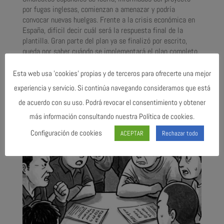
por fugas inglesas, comienzan a amenazar y podría
convocar nuevas huelgas. Frente a la crisis económica en
España, difícil decir cuál será la respuesta final de la
plantilla. Gran parte del plan ya se finalizó por escrito,
queda por saber cuándo se implementará el plan completo.
Probablemente no antes de 2014.
Esta web usa 'cookies' propias y de terceros para ofrecerte una mejor
experiencia y servicio. Si continúa navegando consideramos que está
Please follow and like us:
Ú
de acuerdo con su uso. Podrá revocar el consentimiento y obtener
LT
IMAS NOTICIAS
más información consultando nuestra Política de cookies.
Configuración de cookies
ACEPTAR
Rechazar todo