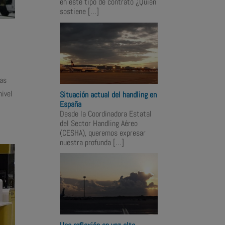
en este tipo de contrato ¿Quién
sostiene
[…]
Las
nivel
Situación actual del handling en
España
Desde la Coordinadora Estatal
del Sector Handling Aéreo
(CESHA), queremos expresar
nuestra profunda
[…]