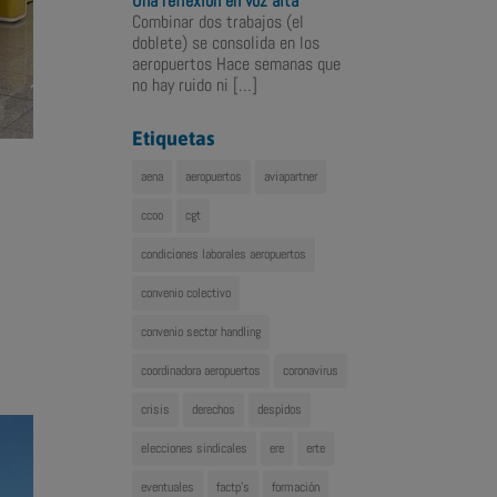
Una reflexión en voz alta
Combinar dos trabajos (el
doblete) se consolida en los
aeropuertos Hace semanas que
no hay ruido ni
[…]
Etiquetas
aena
aeropuertos
aviapartner
ccoo
cgt
condiciones laborales aeropuertos
convenio colectivo
convenio sector handling
coordinadora aeropuertos
coronavirus
crisis
derechos
despidos
elecciones sindicales
ere
erte
eventuales
factp's
formación