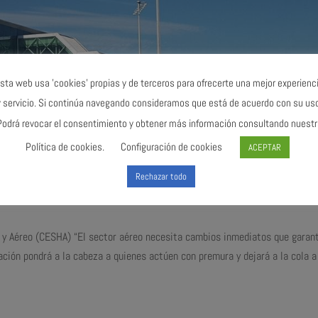
sta web usa 'cookies' propias y de terceros para ofrecerte una mejor experienc
y servicio. Si continúa navegando consideramos que está de acuerdo con su uso
Podrá revocar el consentimiento y obtener más información consultando nuestr
Política de cookies.
Configuración de cookies
ACEPTAR
Rechazar todo
a industria en crisis
g y Aéreo (CESHA) “El sector aéreo necesita cambios inmediatos que garan
pación pondrá a la cabeza a quienes actúen con premura y dejará a la cola a