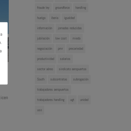
fraude ley
groundforce
handling
huelga
iberia
igualdad
información
jornadas reducidas
ia
jubilación
low cost
miedo
.
negociación
pmr
precariedad
a
productividad
salarios
sector aéreo
sindicato aeropuertos
South
subcontratas
subrogación
trabajadores aeropuertos
ticen
trabajadores handling
ugt
unidad
uso