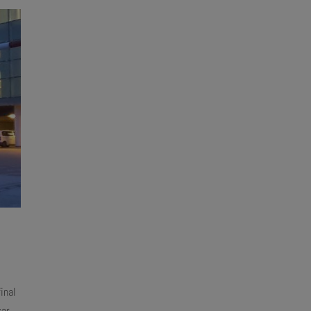
inal
zar