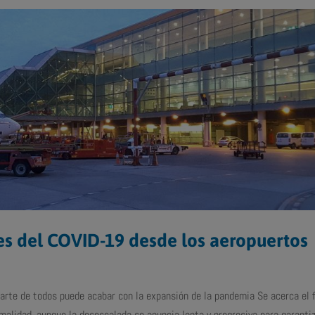
bres del COVID-19 desde los aeropuertos
arte de todos puede acabar con la expansión de la pandemia Se acerca el f
rmalidad, aunque la desescalada se anuncia lenta y progresiva para garanti