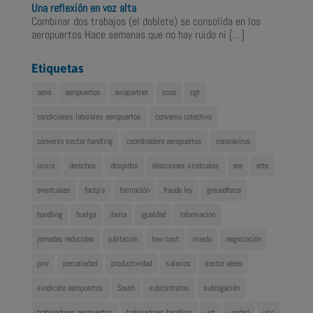
Una reflexión en voz alta
Combinar dos trabajos (el doblete) se consolida en los
aeropuertos Hace semanas que no hay ruido ni
[…]
Etiquetas
aena
aeropuertos
aviapartner
ccoo
cgt
condiciones laborales aeropuertos
convenio colectivo
convenio sector handling
coordinadora aeropuertos
coronavirus
crisis
derechos
despidos
elecciones sindicales
ere
erte
eventuales
factp's
formación
fraude ley
groundforce
handling
huelga
iberia
igualdad
información
jornadas reducidas
jubilación
low cost
miedo
negociación
pmr
precariedad
productividad
salarios
sector aéreo
sindicato aeropuertos
South
subcontratas
subrogación
trabajadores aeropuertos
trabajadores handling
ugt
unidad
uso