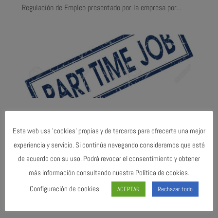
Regulación de Empleo presentado por la empresa por...
A los trabajadores FACTP´S de handling
16 Sep, 2011
|
noticias
Esta web usa 'cookies' propias y de terceros para ofrecerte una mejor
experiencia y servicio. Si continúa navegando consideramos que está
Los FACTP o FTP en los aeropuertos están al límite de lo
de acuerdo con su uso. Podrá revocar el consentimiento y obtener
insoportable. Años y años esperando la conversión a tiempo
más información consultando nuestra Política de cookies.
completo mientras perduran los contratos eventuales en
fraude de ley. Después de tanto tiempo no vamos a
Configuración de cookies
ACEPTAR
Rechazar todo
ponernos a enumerar las lamentables condiciones...