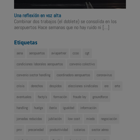
Una reflexión en voz alta
Combinar dos trabajos (el doblete) se consolida en los
aeropuertos Hace semanas que no hay ruido ni
[…]
Etiquetas
aena
aeropuertos
aviapartner
ccoo
cgt
condiciones laborales aeropuertos
convenio colectivo
convenio sector handling
coordinadora aeropuertos
coronavirus
crisis
derechos
despidos
elecciones sindicales
ere
erte
eventuales
factp's
formación
fraude ley
groundforce
handling
huelga
iberia
igualdad
información
jornadas reducidas
jubilación
low cost
miedo
negociación
pmr
precariedad
productividad
salarios
sector aéreo