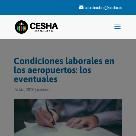
coordinadora@cesha.es
Condiciones laborales en
los aeropuertos: los
eventuales
24 Abr, 2016
|
noticias