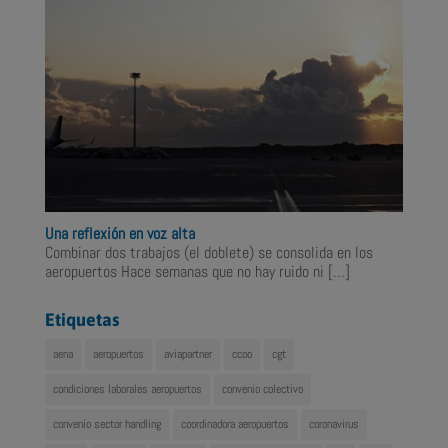
Una reflexión en voz alta
Combinar dos trabajos (el doblete) se consolida en los
aeropuertos Hace semanas que no hay ruido ni
[…]
Etiquetas
aena
aeropuertos
aviapartner
ccoo
cgt
condiciones laborales aeropuertos
convenio colectivo
convenio sector handling
coordinadora aeropuertos
coronavirus