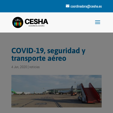
coordinadora@cesha.es
COVID-19, seguridad y
transporte aéreo
4 Jun, 2020
|
noticias