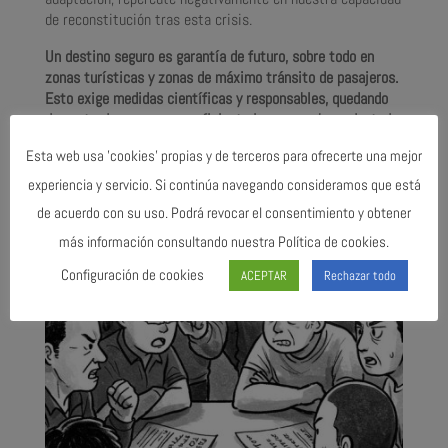
de reconstitución tras esta crisis.
Un destino seguro es garantía de futuro, sobre todo en
zonas turísticas y zonas de máximo tránsito de pasajeros.
Esto exige medidas científicas y responsables, quedando
demostrado que no son suficiente las que se han adoptado
hasta el momento.
Esta web usa 'cookies' propias y de terceros para ofrecerte una mejor
experiencia y servicio. Si continúa navegando consideramos que está
Please follow and like us:
Ú
de acuerdo con su uso. Podrá revocar el consentimiento y obtener
LT
más información consultando nuestra Política de cookies.
IMAS NOTICIAS
Configuración de cookies
ACEPTAR
Rechazar todo