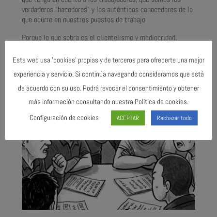
verdaderos “hacedores” y los auténticos conocedores de lo
que ocurre en nuestros puestos de trabajo.
Porque lo que sobra es el clientelismo y mediocridad.
Esta web usa 'cookies' propias y de terceros para ofrecerte una mejor
Please follow and like us:
Ú
experiencia y servicio. Si continúa navegando consideramos que está
LT
de acuerdo con su uso. Podrá revocar el consentimiento y obtener
IMAS NOTICIAS
más información consultando nuestra Política de cookies.
Configuración de cookies
ACEPTAR
Rechazar todo