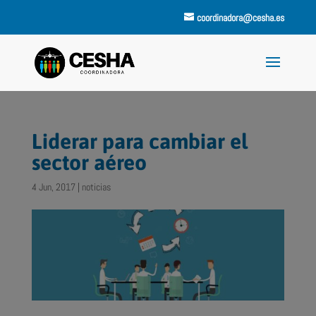
coordinadora@cesha.es
Liderar para cambiar el
sector aéreo
4 Jun, 2017
|
noticias