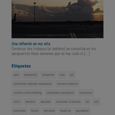
Una reflexión en voz alta
Combinar dos trabajos (el doblete) se consolida en los
aeropuertos Hace semanas que no hay ruido ni
[…]
Etiquetas
aena
aeropuertos
aviapartner
ccoo
cgt
condiciones laborales aeropuertos
convenio colectivo
convenio sector handling
coordinadora aeropuertos
coronavirus
crisis
derechos
despidos
elecciones sindicales
ere
erte
eventuales
factp's
formación
fraude ley
groundforce