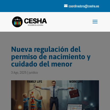
coordinadora@cesha.es
Nueva regulación del
permiso de nacimiento y
cuidado del menor
3 Ago, 2025
|
juridico