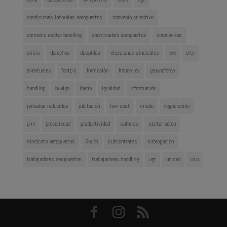
condiciones laborales aeropuertos
convenio colectivo
convenio sector handling
coordinadora aeropuertos
coronavirus
crisis
derechos
despidos
elecciones sindicales
ere
erte
eventuales
factp's
formación
fraude ley
groundforce
handling
huelga
iberia
igualdad
información
jornadas reducidas
jubilación
low cost
miedo
negociación
pmr
precariedad
productividad
salarios
sector aéreo
sindicato aeropuertos
South
subcontratas
subrogación
trabajadores aeropuertos
trabajadores handling
ugt
unidad
uso