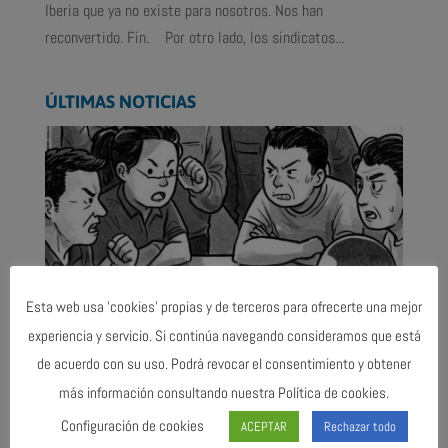
Iberia que ya no existe para nosotros. Nos han
reconvertido. Fin. Por otro lado, los sindicatos...
ÚLTIMAS NOTICIAS
Esta web usa 'cookies' propias y de terceros para ofrecerte una mejor
experiencia y servicio. Si continúa navegando consideramos que está
de acuerdo con su uso. Podrá revocar el consentimiento y obtener
El abuso de la jornada a tiempo parcial en los aeropuertos
Trabajo simultáneo, bajos salarios y jornadas extenuantes
más información consultando nuestra Política de cookies.
en este tipo de contrato ¿Quién sostiene
[…]
Configuración de cookies
ACEPTAR
Rechazar todo