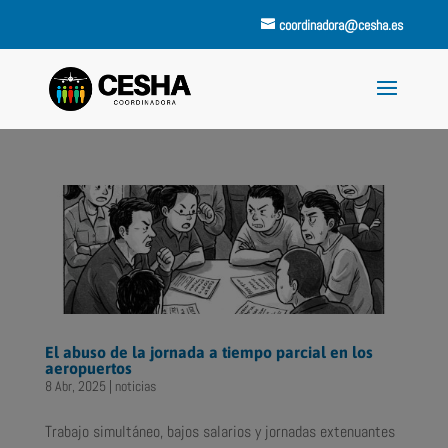
coordinadora@cesha.es
El abuso de la jornada a tiempo parcial en los
aeropuertos
8 Abr, 2025
|
noticias
Trabajo simultáneo, bajos salarios y jornadas extenuantes