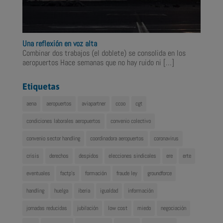
Una reflexión en voz alta
Combinar dos trabajos (el doblete) se consolida en los
aeropuertos Hace semanas que no hay ruido ni
[…]
Etiquetas
aena
aeropuertos
aviapartner
ccoo
cgt
condiciones laborales aeropuertos
convenio colectivo
convenio sector handling
coordinadora aeropuertos
coronavirus
crisis
derechos
despidos
elecciones sindicales
ere
erte
eventuales
factp's
formación
fraude ley
groundforce
handling
huelga
iberia
igualdad
información
jornadas reducidas
jubilación
low cost
miedo
negociación